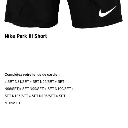
Nike Park III Short
Complétez votre tenue de gardien
»
SET-N81/SET
»
SET-N95/SET
»
SET-
N96/SET
»
SET-N99/SET
»
SET-N100/SET
»
SET-N105/SET
»
SET-N106/SET
»
SET-
N109/SET