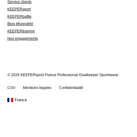
Service clients
KEEPERsport
KEEPERbattle
Blog #KeepItAll
KEEPERtraining
Nos engagements
© 2026 KEEPERsport France Professional Goalkeeper Sportswear
CGV
Mentions légales
Confidentialité
France