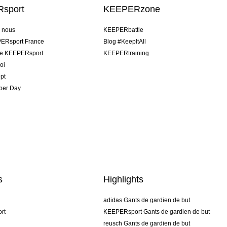
sport
KEEPERzone
e nous
KEEPERbattle
ERsport France
Blog #KeepItAll
pe KEEPERsport
KEEPERtraining
oi
pt
per Day
s
Highlights
adidas Gants de gardien de but
rt
KEEPERsport Gants de gardien de but
reusch Gants de gardien de but