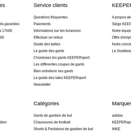
res
Service clients
KEEPER
Questions fréquentes
A propos d
ls garanties
Paiements
Siège KEEP
 à 17h00
Informations sur les livraisons
Notre équi
h00
Effectuer un retour
Offre d'empl
Guide des tailles
Notre conce
Le guide des gants
Le Goalkee
Choisissez les gants KEEPERsport
Les différentes coupes de gants
Bien entretenir ses gants
Le guide des latex KEEPERsport
Newsletter
Catégories
Marque
Gants de gardien de but
adidas
dien
Chaussures de football
KEEPERspo
Shorts & Pantalons de gardien de but
NIKE