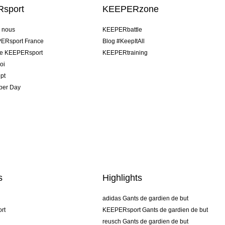
sport
KEEPERzone
e nous
KEEPERbattle
ERsport France
Blog #KeepItAll
pe KEEPERsport
KEEPERtraining
oi
pt
per Day
s
Highlights
adidas Gants de gardien de but
rt
KEEPERsport Gants de gardien de but
reusch Gants de gardien de but