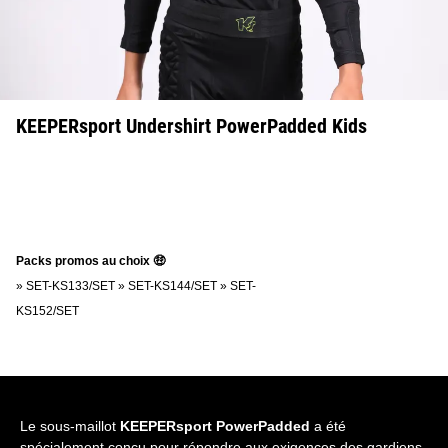
KEEPERsport Undershirt PowerPadded Kids
Packs promos au choix 🤑
»
SET-KS133/SET
»
SET-KS144/SET
»
SET-
KS152/SET
Le sous-maillot
KEEPERsport PowerPadded
a été
spécialement conçu pour répondre aux exigences des gardiens