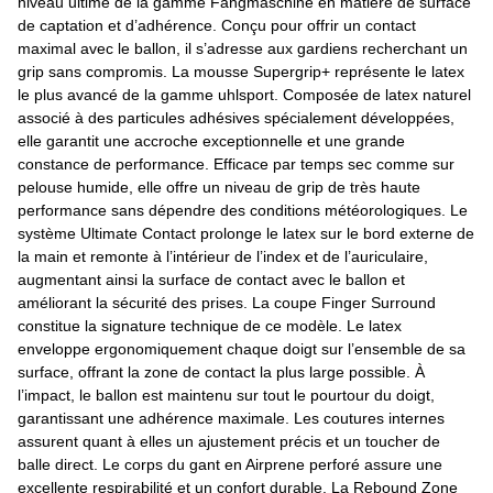
niveau ultime de la gamme Fangmaschine en matière de surface
de captation et d’adhérence. Conçu pour offrir un contact
maximal avec le ballon, il s’adresse aux gardiens recherchant un
grip sans compromis. La mousse Supergrip+ représente le latex
le plus avancé de la gamme uhlsport. Composée de latex naturel
associé à des particules adhésives spécialement développées,
elle garantit une accroche exceptionnelle et une grande
constance de performance. Efficace par temps sec comme sur
pelouse humide, elle offre un niveau de grip de très haute
performance sans dépendre des conditions météorologiques. Le
système Ultimate Contact prolonge le latex sur le bord externe de
la main et remonte à l’intérieur de l’index et de l’auriculaire,
augmentant ainsi la surface de contact avec le ballon et
améliorant la sécurité des prises. La coupe Finger Surround
constitue la signature technique de ce modèle. Le latex
enveloppe ergonomiquement chaque doigt sur l’ensemble de sa
surface, offrant la zone de contact la plus large possible. À
l’impact, le ballon est maintenu sur tout le pourtour du doigt,
garantissant une adhérence maximale. Les coutures internes
assurent quant à elles un ajustement précis et un toucher de
balle direct. Le corps du gant en Airprene perforé assure une
excellente respirabilité et un confort durable. La Rebound Zone