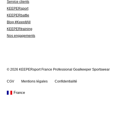
Service clients
KEEPERsport
KEEPERbattle
Blog #KeepItAll
KEEPERtraining
Nos engagements
© 2026 KEEPERsport France Professional Goalkeeper Sportswear
CGV
Mentions légales
Confidentialité
France