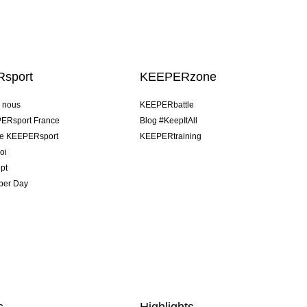
sport
KEEPERzone
e nous
KEEPERbattle
ERsport France
Blog #KeepItAll
pe KEEPERsport
KEEPERtraining
oi
pt
per Day
s
Highlights