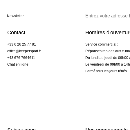
Newsletter
Contact
Horaires d'ouvertu
+33 6 26 25 77 81
Service commercial :
office@keepersport.fr
Réponses rapides aux e-mai
+43 676 7664611
Du lundi au jeudi de 09h00
Chat en ligne
Le vendredi de 09h00 à 14
Fermé tous les jours fériés
Suivez nous
Nos engagements