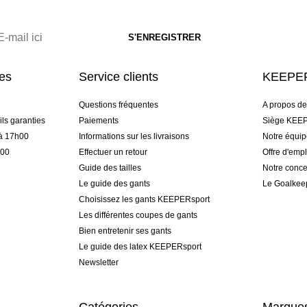
res
Service clients
KEEPER
Questions fréquentes
A propos d
ls garanties
Paiements
Siège KEEP
 à 17h00
Informations sur les livraisons
Notre équi
h00
Effectuer un retour
Offre d'empl
Guide des tailles
Notre conce
Le guide des gants
Le Goalkee
Choisissez les gants KEEPERsport
Les différentes coupes de gants
Bien entretenir ses gants
Le guide des latex KEEPERsport
Newsletter
Catégories
Marque