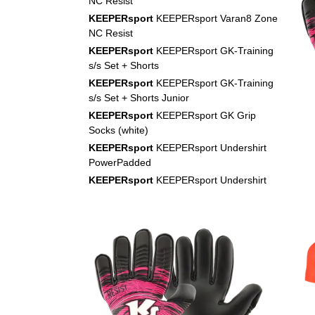
NC Resist
KEEPERsport
KEEPERsport Varan8 Zone
NC Resist
KEEPERsport
KEEPERsport GK-Training
s/s Set + Shorts
KEEPERsport
KEEPERsport GK-Training
s/s Set + Shorts Junior
KEEPERsport
KEEPERsport GK Grip
Socks (white)
KEEPERsport
KEEPERsport Undershirt
PowerPadded
KEEPERsport
KEEPERsport Undershirt
PowerPadded Kids
KEEPERsport
KEEPERsport Underpants
PowerPadded 3/4
KEEPERsport
KEEPERsport Underpants
PowerPadded 3/4 Kids
adidas
adidas Predator Elite FG