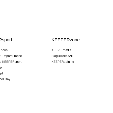
sport
KEEPERzone
e nous
KEEPERbattle
ERsport France
Blog #KeepItAll
pe KEEPERsport
KEEPERtraining
oi
pt
per Day