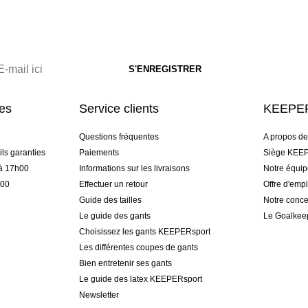
res
Service clients
KEEPER
Questions fréquentes
A propos d
ls garanties
Paiements
Siège KEEP
 à 17h00
Informations sur les livraisons
Notre équi
h00
Effectuer un retour
Offre d'empl
Guide des tailles
Notre conce
Le guide des gants
Le Goalkee
Choisissez les gants KEEPERsport
Les différentes coupes de gants
Bien entretenir ses gants
Le guide des latex KEEPERsport
Newsletter