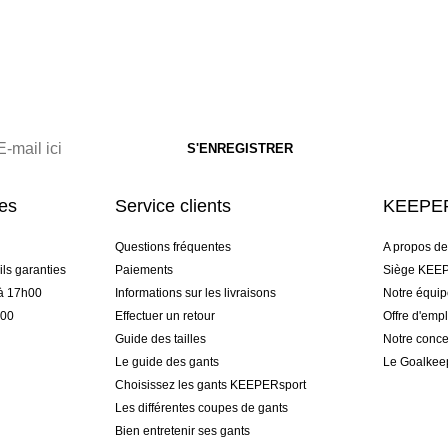
res
Service clients
KEEPER
Questions fréquentes
A propos d
ls garanties
Paiements
Siège KEEP
 à 17h00
Informations sur les livraisons
Notre équi
h00
Effectuer un retour
Offre d'empl
Guide des tailles
Notre conce
Le guide des gants
Le Goalkee
Choisissez les gants KEEPERsport
Les différentes coupes de gants
Bien entretenir ses gants