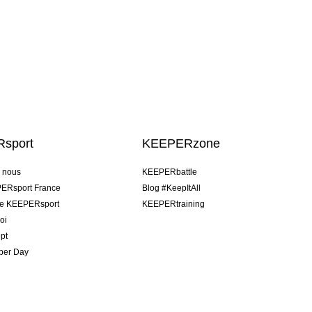
sport
KEEPERzone
e nous
KEEPERbattle
ERsport France
Blog #KeepItAll
pe KEEPERsport
KEEPERtraining
oi
pt
per Day