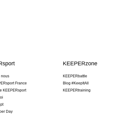
sport
KEEPERzone
e nous
KEEPERbattle
ERsport France
Blog #KeepItAll
pe KEEPERsport
KEEPERtraining
oi
pt
per Day