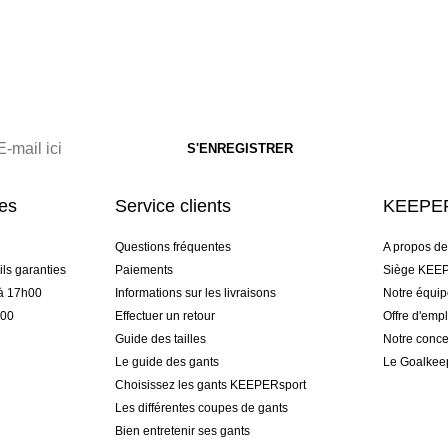
res
Service clients
KEEPER
Questions fréquentes
A propos d
ls garanties
Paiements
Siège KEEP
 à 17h00
Informations sur les livraisons
Notre équi
h00
Effectuer un retour
Offre d'empl
Guide des tailles
Notre conce
Le guide des gants
Le Goalkee
Choisissez les gants KEEPERsport
Les différentes coupes de gants
Bien entretenir ses gants