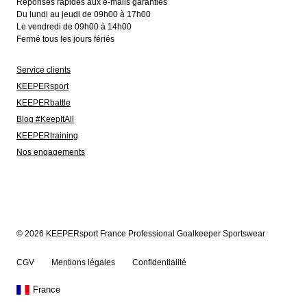
Réponses rapides aux e-mails garanties
Du lundi au jeudi de 09h00 à 17h00
Le vendredi de 09h00 à 14h00
Fermé tous les jours fériés
Service clients
KEEPERsport
KEEPERbattle
Blog #KeepItAll
KEEPERtraining
Nos engagements
© 2026 KEEPERsport France Professional Goalkeeper Sportswear
CGV
Mentions légales
Confidentialité
France