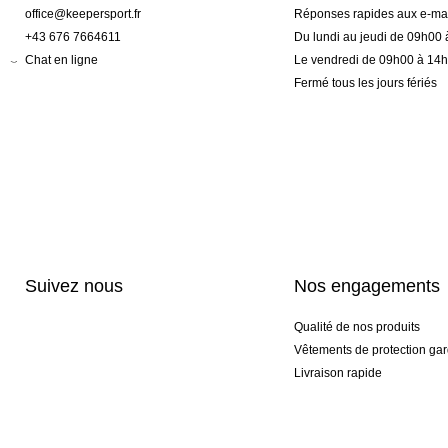
office@keepersport.fr
Réponses rapides aux e-mai
+43 676 7664611
Du lundi au jeudi de 09h00
Chat en ligne
Le vendredi de 09h00 à 14
Fermé tous les jours fériés
Suivez nous
Nos engagements
Qualité de nos produits
Vêtements de protection gar
Livraison rapide
Personnalisation haut de 
Gants spéciaux et exclusifs
Pack gants et textile