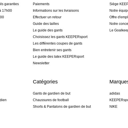
ls garanties
Paiements
Siège KEEP
 à 17h00
Informations sur les livraisons
Notre équi
h00
Effectuer un retour
Offre d'empl
Guide des tailles
Notre conce
Le guide des gants
Le Goalkee
Choisissez les gants KEEPERsport
Les différentes coupes de gants
Bien entretenir ses gants
Le guide des latex KEEPERsport
Newsletter
Catégories
Marque
Gants de gardien de but
adidas
dien
Chaussures de football
KEEPERspo
Shorts & Pantalons de gardien de but
NIKE
gamme
Maillots de gardien de but
Puma
Sous-Shorts de gardien de but
REUSCH
Sells Goal