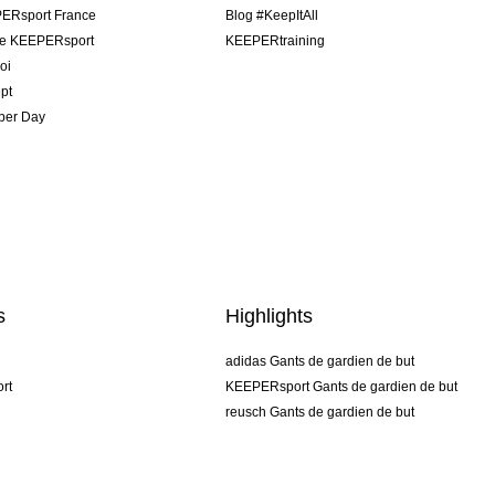
ERsport France
Blog #KeepItAll
pe KEEPERsport
KEEPERtraining
oi
pt
per Day
s
Highlights
adidas Gants de gardien de but
rt
KEEPERsport Gants de gardien de but
reusch Gants de gardien de but
uhlsport Gants de gardien de but
rehab Gants de gardien de but
keeper
NIKE Gants de gardien de but