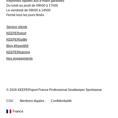
Réponses rapides aux e-mails garanties
Du lundi au jeudi de 09h00 à 17h00
Le vendredi de 09h00 à 14h00
Fermé tous les jours fériés
Service clients
KEEPERsport
KEEPERbattle
Blog #KeepItAll
KEEPERtraining
Nos engagements
© 2026 KEEPERsport France Professional Goalkeeper Sportswear
CGV
Mentions légales
Confidentialité
France