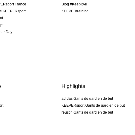
ERsport France
Blog #KeepItAll
pe KEEPERsport
KEEPERtraining
oi
pt
per Day
s
Highlights
adidas Gants de gardien de but
rt
KEEPERsport Gants de gardien de but
reusch Gants de gardien de but
uhlsport Gants de gardien de but
rehab Gants de gardien de but
keeper
NIKE Gants de gardien de but