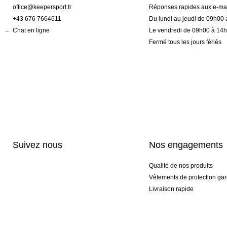
office@keepersport.fr
Réponses rapides aux e-mai
+43 676 7664611
Du lundi au jeudi de 09h00
Chat en ligne
Le vendredi de 09h00 à 14
Fermé tous les jours fériés
Suivez nous
Nos engagements
Qualité de nos produits
Vêtements de protection gar
Livraison rapide
Personnalisation haut de 
Gants spéciaux et exclusifs
Pack gants et textile