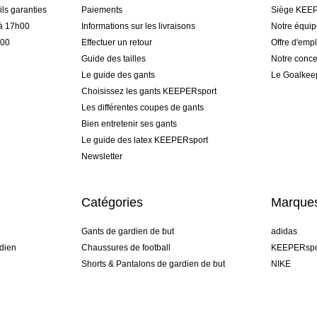
ls garanties
Paiements
Siège KEEP
 à 17h00
Informations sur les livraisons
Notre équi
h00
Effectuer un retour
Offre d'empl
Guide des tailles
Notre conce
Le guide des gants
Le Goalkee
Choisissez les gants KEEPERsport
Les différentes coupes de gants
Bien entretenir ses gants
Le guide des latex KEEPERsport
Newsletter
Catégories
Marque
Gants de gardien de but
adidas
dien
Chaussures de football
KEEPERspo
Shorts & Pantalons de gardien de but
NIKE
gamme
Maillots de gardien de but
Puma
Sous-Shorts de gardien de but
REUSCH
Sells Goal