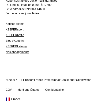
Réponses rapides aux e-mails garanties
Du lundi au jeudi de 09h00 à 17h00
Le vendredi de 09h00 à 14h00
Fermé tous les jours fériés
Service clients
KEEPERsport
KEEPERbattle
Blog #KeepItAll
KEEPERtraining
Nos engagements
© 2026 KEEPERsport France Professional Goalkeeper Sportswear
CGV
Mentions légales
Confidentialité
France