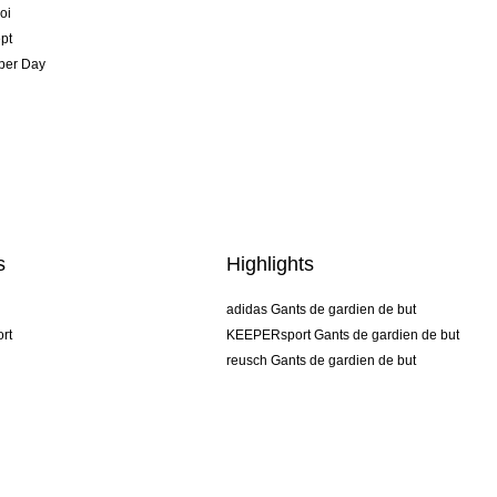
oi
pt
per Day
s
Highlights
adidas Gants de gardien de but
rt
KEEPERsport Gants de gardien de but
reusch Gants de gardien de but
uhlsport Gants de gardien de but
rehab Gants de gardien de but
keeper
NIKE Gants de gardien de but
PUMA Gants de gardien de but
SELLS Gants de gardien de but