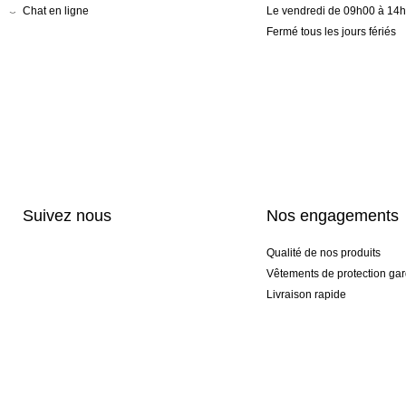
Chat en ligne
Le vendredi de 09h00 à 14
Fermé tous les jours fériés
Suivez nous
Nos engagements
Qualité de nos produits
Vêtements de protection gar
Livraison rapide
Personnalisation haut de 
Gants spéciaux et exclusifs
Pack gants et textile