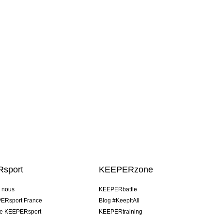
sport
KEEPERzone
e nous
KEEPERbattle
ERsport France
Blog #KeepItAll
pe KEEPERsport
KEEPERtraining