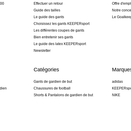
h00
Effectuer un retour
Offre d'empl
Guide des tailles
Notre conce
Le guide des gants
Le Goalkee
Choisissez les gants KEEPERsport
Les différentes coupes de gants
Bien entretenir ses gants
Le guide des latex KEEPERsport
Newsletter
Catégories
Marque
Gants de gardien de but
adidas
dien
Chaussures de football
KEEPERspo
Shorts & Pantalons de gardien de but
NIKE
gamme
Maillots de gardien de but
Puma
Sous-Shorts de gardien de but
REUSCH
Sells Goal
uhlsport
Elite Sport