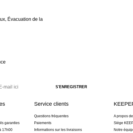
eux, Évacuation de la
uce
res
Service clients
KEEPER
Questions fréquentes
A propos d
ls garanties
Paiements
Siège KEEP
 à 17h00
Informations sur les livraisons
Notre équi