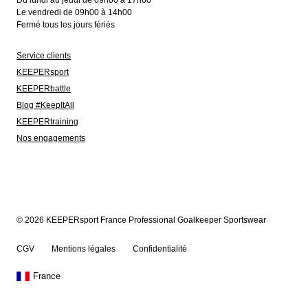
Du lundi au jeudi de 09h00 à 17h00
Le vendredi de 09h00 à 14h00
Fermé tous les jours fériés
Service clients
KEEPERsport
KEEPERbattle
Blog #KeepItAll
KEEPERtraining
Nos engagements
© 2026 KEEPERsport France Professional Goalkeeper Sportswear
CGV
Mentions légales
Confidentialité
France