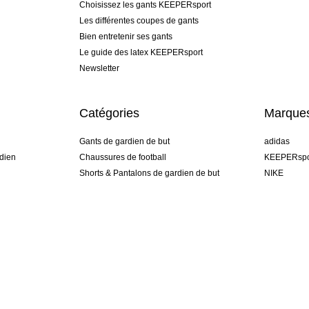
Choisissez les gants KEEPERsport
Les différentes coupes de gants
Bien entretenir ses gants
Le guide des latex KEEPERsport
Newsletter
Catégories
Marque
Gants de gardien de but
adidas
dien
Chaussures de football
KEEPERspo
Shorts & Pantalons de gardien de but
NIKE
gamme
Maillots de gardien de but
Puma
Sous-Shorts de gardien de but
REUSCH
Sells Goal
uhlsport
Elite Sport
rehab