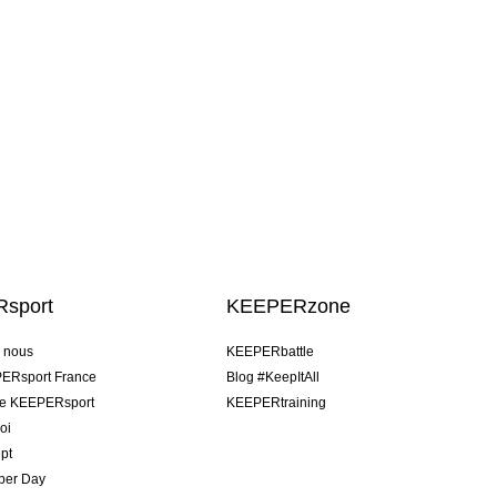
sport
KEEPERzone
e nous
KEEPERbattle
ERsport France
Blog #KeepItAll
pe KEEPERsport
KEEPERtraining
oi
pt
per Day