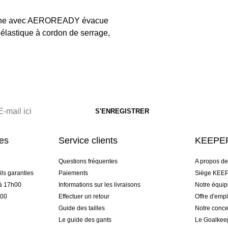
thanne avec AEROREADY évacue
re élastique à cordon de serrage,
res
Service clients
KEEPER
Questions fréquentes
A propos d
ls garanties
Paiements
Siège KEEP
 à 17h00
Informations sur les livraisons
Notre équi
h00
Effectuer un retour
Offre d'empl
Guide des tailles
Notre conce
Le guide des gants
Le Goalkee