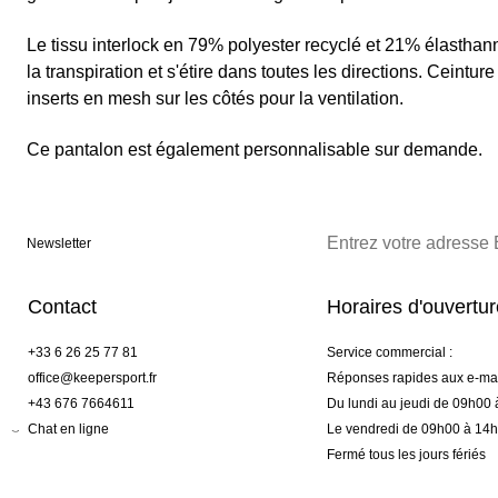
Le tissu interlock en 79% polyester recyclé et 21% élas
la transpiration et s'étire dans toutes les directions. Ceintu
inserts en mesh sur les côtés pour la ventilation.
Ce pantalon est également personnalisable sur demande.
Newsletter
Contact
Horaires d'ouvertu
+33 6 26 25 77 81
Service commercial :
office@keepersport.fr
Réponses rapides aux e-mai
+43 676 7664611
Du lundi au jeudi de 09h00
Chat en ligne
Le vendredi de 09h00 à 14
Fermé tous les jours fériés