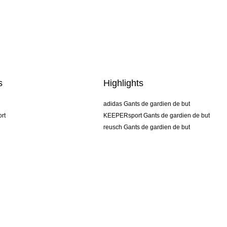
s
Highlights
adidas Gants de gardien de but
rt
KEEPERsport Gants de gardien de but
reusch Gants de gardien de but
uhlsport Gants de gardien de but
rehab Gants de gardien de but
keeper
NIKE Gants de gardien de but
PUMA Gants de gardien de but
SELLS Gants de gardien de but