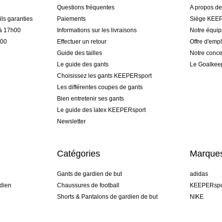
Questions fréquentes
A propos d
ls garanties
Paiements
Siège KEEP
 à 17h00
Informations sur les livraisons
Notre équi
h00
Effectuer un retour
Offre d'empl
Guide des tailles
Notre conce
Le guide des gants
Le Goalkee
Choisissez les gants KEEPERsport
Les différentes coupes de gants
Bien entretenir ses gants
Le guide des latex KEEPERsport
Newsletter
Catégories
Marque
Gants de gardien de but
adidas
dien
Chaussures de football
KEEPERspo
Shorts & Pantalons de gardien de but
NIKE
gamme
Maillots de gardien de but
Puma
Sous-Shorts de gardien de but
REUSCH