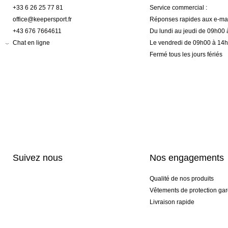
+33 6 26 25 77 81
Service commercial :
office@keepersport.fr
Réponses rapides aux e-mai
+43 676 7664611
Du lundi au jeudi de 09h00
Chat en ligne
Le vendredi de 09h00 à 14
Fermé tous les jours fériés
Suivez nous
Nos engagements
Qualité de nos produits
Vêtements de protection gar
Livraison rapide
Personnalisation haut de 
Gants spéciaux et exclusifs