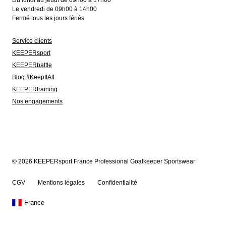
Du lundi au jeudi de 09h00 à 17h00
Le vendredi de 09h00 à 14h00
Fermé tous les jours fériés
Service clients
KEEPERsport
KEEPERbattle
Blog #KeepItAll
KEEPERtraining
Nos engagements
© 2026 KEEPERsport France Professional Goalkeeper Sportswear
CGV
Mentions légales
Confidentialité
France