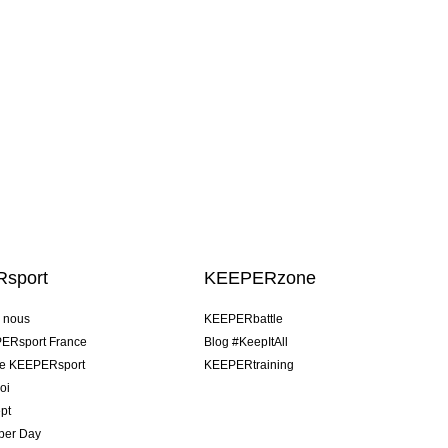
sport
KEEPERzone
e nous
KEEPERbattle
ERsport France
Blog #KeepItAll
pe KEEPERsport
KEEPERtraining
oi
pt
per Day