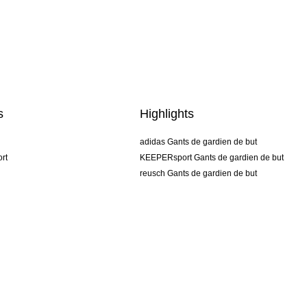
s
Highlights
adidas Gants de gardien de but
rt
KEEPERsport Gants de gardien de but
reusch Gants de gardien de but
uhlsport Gants de gardien de but
rehab Gants de gardien de but
keeper
NIKE Gants de gardien de but
PUMA Gants de gardien de but
SELLS Gants de gardien de but