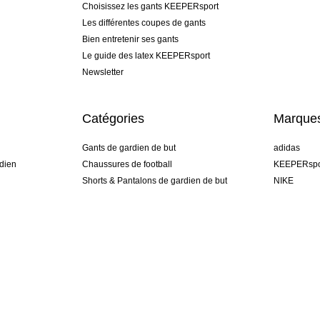
Choisissez les gants KEEPERsport
Les différentes coupes de gants
Bien entretenir ses gants
Le guide des latex KEEPERsport
Newsletter
Catégories
Marque
Gants de gardien de but
adidas
dien
Chaussures de football
KEEPERspo
Shorts & Pantalons de gardien de but
NIKE
gamme
Maillots de gardien de but
Puma
Sous-Shorts de gardien de but
REUSCH
Sells Goal
uhlsport
Elite Sport
rehab