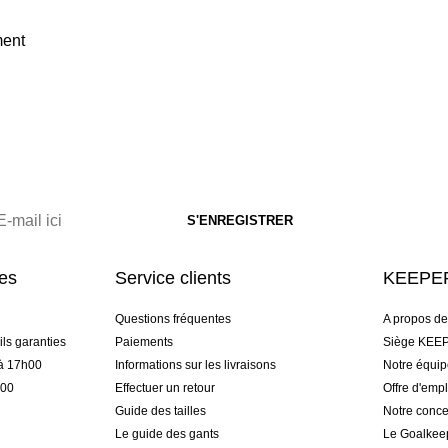
ment
res
Service clients
KEEPER
Questions fréquentes
A propos d
ls garanties
Paiements
Siège KEEP
 à 17h00
Informations sur les livraisons
Notre équi
h00
Effectuer un retour
Offre d'empl
Guide des tailles
Notre conce
Le guide des gants
Le Goalkee