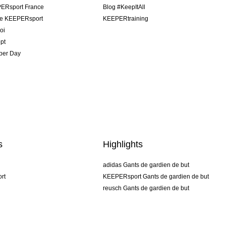
ERsport France
Blog #KeepItAll
pe KEEPERsport
KEEPERtraining
oi
pt
per Day
s
Highlights
adidas Gants de gardien de but
rt
KEEPERsport Gants de gardien de but
reusch Gants de gardien de but
uhlsport Gants de gardien de but
rehab Gants de gardien de but
keeper
NIKE Gants de gardien de but