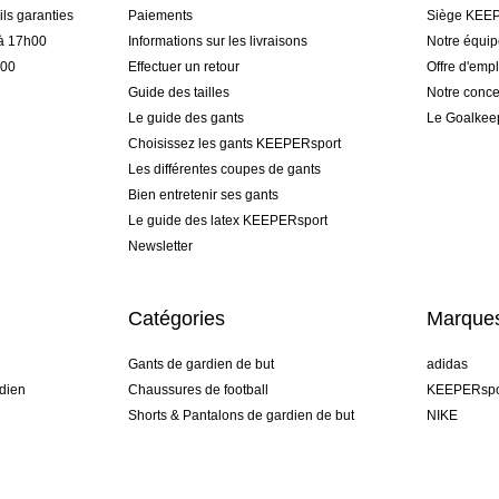
ls garanties
Paiements
Siège KEEP
 à 17h00
Informations sur les livraisons
Notre équi
h00
Effectuer un retour
Offre d'empl
Guide des tailles
Notre conce
Le guide des gants
Le Goalkee
Choisissez les gants KEEPERsport
Les différentes coupes de gants
Bien entretenir ses gants
Le guide des latex KEEPERsport
Newsletter
Catégories
Marque
Gants de gardien de but
adidas
dien
Chaussures de football
KEEPERspo
Shorts & Pantalons de gardien de but
NIKE
gamme
Maillots de gardien de but
Puma
Sous-Shorts de gardien de but
REUSCH
Sells Goal