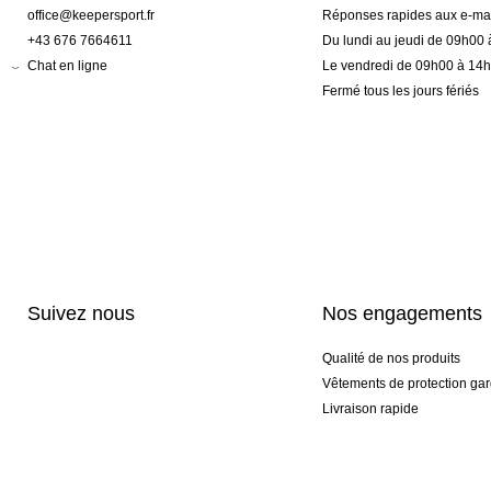
office@keepersport.fr
Réponses rapides aux e-mai
+43 676 7664611
Du lundi au jeudi de 09h00
Chat en ligne
Le vendredi de 09h00 à 14
Fermé tous les jours fériés
Suivez nous
Nos engagements
Qualité de nos produits
Vêtements de protection gar
Livraison rapide
Personnalisation haut de 
Gants spéciaux et exclusifs
Pack gants et textile