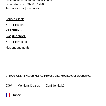
Du lundi au jeudi de 09h00 à 17h00
Le vendredi de 09h00 à 14h00
Fermé tous les jours fériés
Service clients
KEEPERsport
KEEPERbattle
Blog #KeepItAll
KEEPERtraining
Nos engagements
© 2026 KEEPERsport France Professional Goalkeeper Sportswear
CGV
Mentions légales
Confidentialité
France