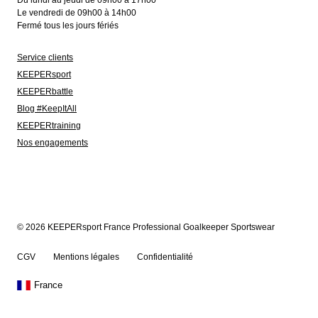
Du lundi au jeudi de 09h00 à 17h00
Le vendredi de 09h00 à 14h00
Fermé tous les jours fériés
Service clients
KEEPERsport
KEEPERbattle
Blog #KeepItAll
KEEPERtraining
Nos engagements
© 2026 KEEPERsport France Professional Goalkeeper Sportswear
CGV
Mentions légales
Confidentialité
France