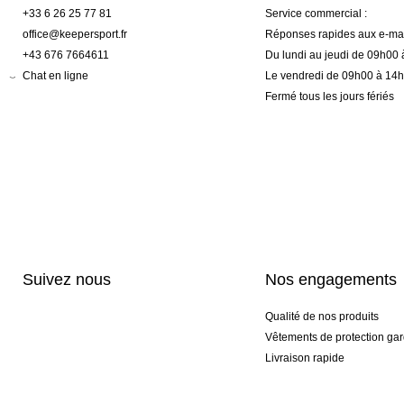
+33 6 26 25 77 81
Service commercial :
office@keepersport.fr
Réponses rapides aux e-mai
+43 676 7664611
Du lundi au jeudi de 09h00
Chat en ligne
Le vendredi de 09h00 à 14
Fermé tous les jours fériés
Suivez nous
Nos engagements
Qualité de nos produits
Vêtements de protection gar
Livraison rapide
Personnalisation haut de 
Gants spéciaux et exclusifs