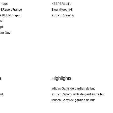
e nous
KEEPERbattle
ERsport France
Blog #KeepItAll
pe KEEPERsport
KEEPERtraining
oi
pt
per Day
s
Highlights
adidas Gants de gardien de but
rt
KEEPERsport Gants de gardien de but
reusch Gants de gardien de but
uhlsport Gants de gardien de but
rehab Gants de gardien de but