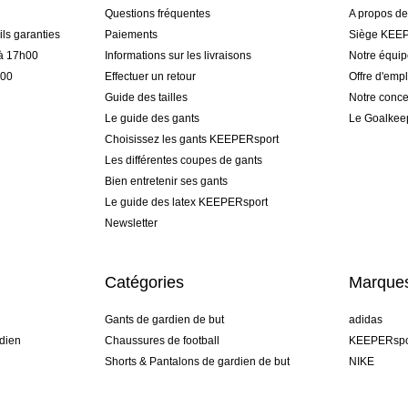
Questions fréquentes
A propos d
ls garanties
Paiements
Siège KEEP
 à 17h00
Informations sur les livraisons
Notre équi
h00
Effectuer un retour
Offre d'empl
Guide des tailles
Notre conce
Le guide des gants
Le Goalkee
Choisissez les gants KEEPERsport
Les différentes coupes de gants
Bien entretenir ses gants
Le guide des latex KEEPERsport
Newsletter
Catégories
Marque
Gants de gardien de but
adidas
dien
Chaussures de football
KEEPERspo
Shorts & Pantalons de gardien de but
NIKE
gamme
Maillots de gardien de but
Puma
Sous-Shorts de gardien de but
REUSCH