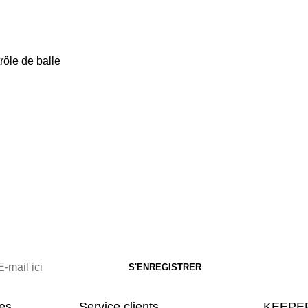
rôle de balle
res
Service clients
KEEPER