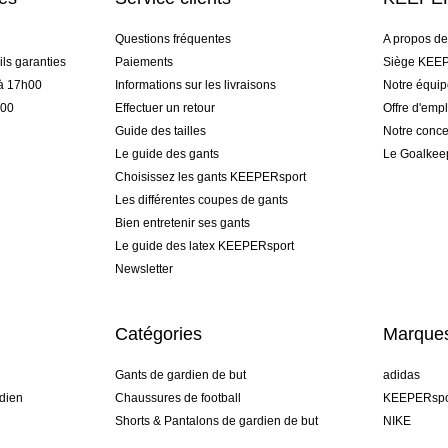
Questions fréquentes
A propos d
ls garanties
Paiements
Siège KEEP
 à 17h00
Informations sur les livraisons
Notre équi
h00
Effectuer un retour
Offre d'empl
Guide des tailles
Notre conce
Le guide des gants
Le Goalkee
Choisissez les gants KEEPERsport
Les différentes coupes de gants
Bien entretenir ses gants
Le guide des latex KEEPERsport
Newsletter
Catégories
Marque
Gants de gardien de but
adidas
dien
Chaussures de football
KEEPERspo
Shorts & Pantalons de gardien de but
NIKE
gamme
Maillots de gardien de but
Puma