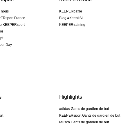
e nous
KEEPERbattle
ERsport France
Blog #KeepItAll
pe KEEPERsport
KEEPERtraining
oi
pt
per Day
s
Highlights
adidas Gants de gardien de but
rt
KEEPERsport Gants de gardien de but
reusch Gants de gardien de but
uhlsport Gants de gardien de but