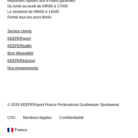
Réponses rapides aux e-mails garanties
Du lundi au jeudi de 09h00 à 17h00
Le vendredi de 09h00 à 14h00
Fermé tous les jours fériés
Service clients
KEEPERsport
KEEPERbattle
Blog #KeepItAll
KEEPERtraining
Nos engagements
© 2026 KEEPERsport France Professional Goalkeeper Sportswear
CGV
Mentions légales
Confidentialité
France