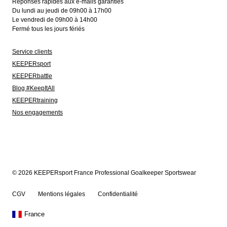
Réponses rapides aux e-mails garanties
Du lundi au jeudi de 09h00 à 17h00
Le vendredi de 09h00 à 14h00
Fermé tous les jours fériés
Service clients
KEEPERsport
KEEPERbattle
Blog #KeepItAll
KEEPERtraining
Nos engagements
© 2026 KEEPERsport France Professional Goalkeeper Sportswear
CGV
Mentions légales
Confidentialité
France