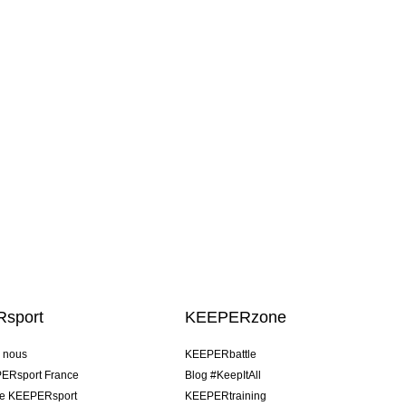
sport
KEEPERzone
e nous
KEEPERbattle
ERsport France
Blog #KeepItAll
pe KEEPERsport
KEEPERtraining