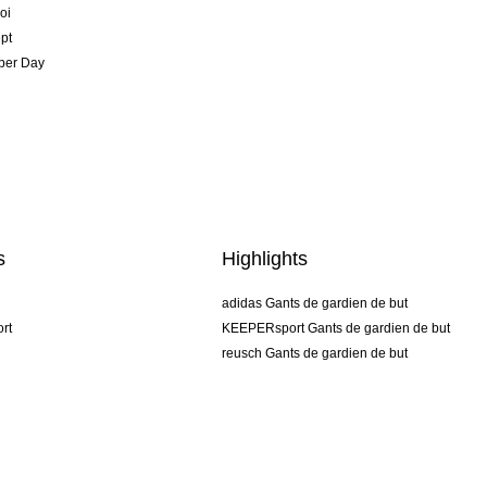
oi
pt
per Day
s
Highlights
adidas Gants de gardien de but
rt
KEEPERsport Gants de gardien de but
reusch Gants de gardien de but
uhlsport Gants de gardien de but
rehab Gants de gardien de but
keeper
NIKE Gants de gardien de but
PUMA Gants de gardien de but
SELLS Gants de gardien de but