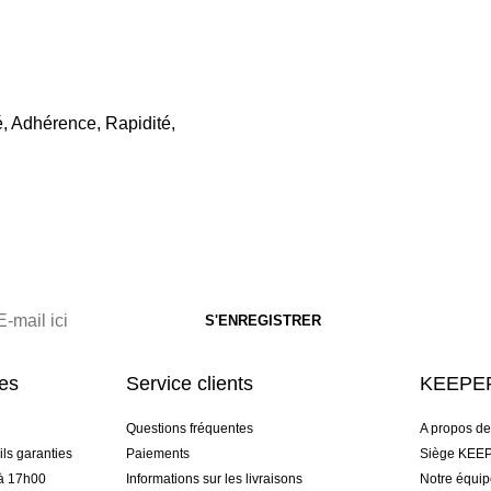
é, Adhérence, Rapidité,
res
Service clients
KEEPER
Questions fréquentes
A propos d
ls garanties
Paiements
Siège KEEP
 à 17h00
Informations sur les livraisons
Notre équi