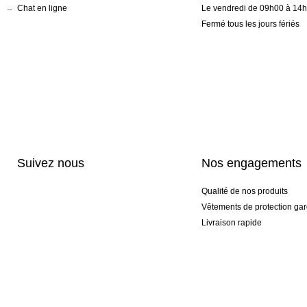
Chat en ligne
Le vendredi de 09h00 à 14
Fermé tous les jours fériés
Suivez nous
Nos engagements
Qualité de nos produits
Vêtements de protection gar
Livraison rapide
Personnalisation haut de 
Gants spéciaux et exclusifs
Pack gants et textile