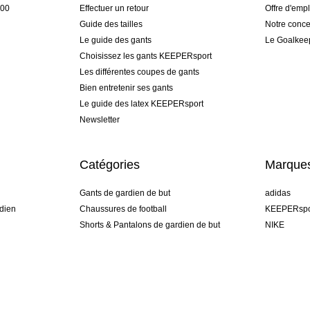
h00
Effectuer un retour
Offre d'empl
Guide des tailles
Notre conce
Le guide des gants
Le Goalkee
Choisissez les gants KEEPERsport
Les différentes coupes de gants
Bien entretenir ses gants
Le guide des latex KEEPERsport
Newsletter
Catégories
Marque
Gants de gardien de but
adidas
dien
Chaussures de football
KEEPERspo
Shorts & Pantalons de gardien de but
NIKE
gamme
Maillots de gardien de but
Puma
Sous-Shorts de gardien de but
REUSCH
Sells Goal
uhlsport
Elite Sport