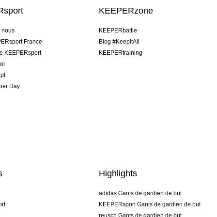
sport
KEEPERzone
e nous
KEEPERbattle
ERsport France
Blog #KeepItAll
pe KEEPERsport
KEEPERtraining
oi
pt
per Day
s
Highlights
adidas Gants de gardien de but
rt
KEEPERsport Gants de gardien de but
reusch Gants de gardien de but