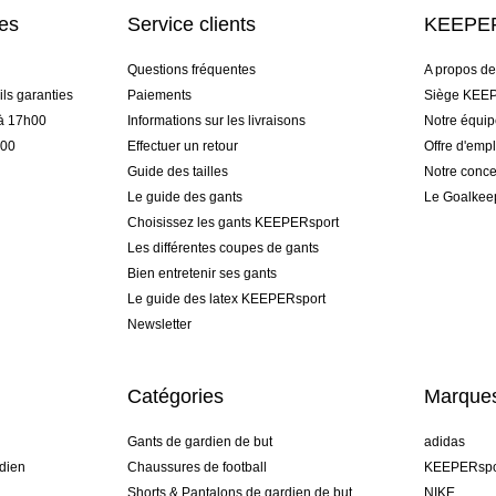
res
Service clients
KEEPER
Questions fréquentes
A propos d
ls garanties
Paiements
Siège KEEP
 à 17h00
Informations sur les livraisons
Notre équi
h00
Effectuer un retour
Offre d'empl
Guide des tailles
Notre conce
Le guide des gants
Le Goalkee
Choisissez les gants KEEPERsport
Les différentes coupes de gants
Bien entretenir ses gants
Le guide des latex KEEPERsport
Newsletter
Catégories
Marque
Gants de gardien de but
adidas
dien
Chaussures de football
KEEPERspo
Shorts & Pantalons de gardien de but
NIKE