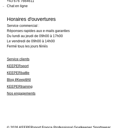
+43 676 7664611
Chat en ligne
Horaires d'ouvertures
Service commercial :
Réponses rapides aux e-mails garanties
Du lundi au jeudi de 09h00 à 17h00
Le vendredi de 09h00 à 14h00
Fermé tous les jours fériés
Service clients
KEEPERsport
KEEPERbattle
Blog #KeepItAll
KEEPERtraining
Nos engagements
© 2026 KEEPERsport France Professional Goalkeeper Sportswear