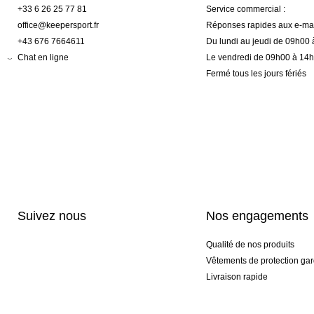
+33 6 26 25 77 81
Service commercial :
office@keepersport.fr
Réponses rapides aux e-mai
+43 676 7664611
Du lundi au jeudi de 09h00
Chat en ligne
Le vendredi de 09h00 à 14
Fermé tous les jours fériés
Suivez nous
Nos engagements
Qualité de nos produits
Vêtements de protection gar
Livraison rapide
Personnalisation haut de 
Gants spéciaux et exclusifs