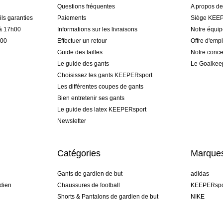
Questions fréquentes
A propos d
ls garanties
Paiements
Siège KEEP
 à 17h00
Informations sur les livraisons
Notre équi
h00
Effectuer un retour
Offre d'empl
Guide des tailles
Notre conce
Le guide des gants
Le Goalkee
Choisissez les gants KEEPERsport
Les différentes coupes de gants
Bien entretenir ses gants
Le guide des latex KEEPERsport
Newsletter
Catégories
Marque
Gants de gardien de but
adidas
dien
Chaussures de football
KEEPERspo
Shorts & Pantalons de gardien de but
NIKE
gamme
Maillots de gardien de but
Puma
Sous-Shorts de gardien de but
REUSCH