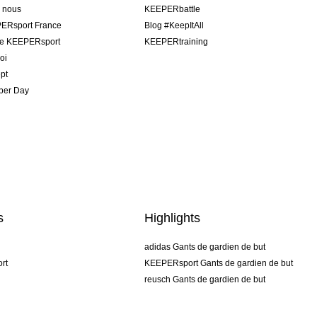
e nous
KEEPERbattle
ERsport France
Blog #KeepItAll
pe KEEPERsport
KEEPERtraining
oi
pt
per Day
s
Highlights
adidas Gants de gardien de but
rt
KEEPERsport Gants de gardien de but
reusch Gants de gardien de but
uhlsport Gants de gardien de but
rehab Gants de gardien de but