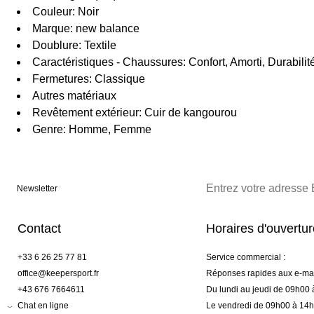
Couleur: Noir
Marque: new balance
Doublure: Textile
Caractéristiques - Chaussures: Confort, Amorti, Durabili
Fermetures: Classique
Autres matériaux
Revêtement extérieur: Cuir de kangourou
Genre: Homme, Femme
Newsletter
Contact
Horaires d'ouvertu
+33 6 26 25 77 81
Service commercial :
office@keepersport.fr
Réponses rapides aux e-mai
+43 676 7664611
Du lundi au jeudi de 09h00
Chat en ligne
Le vendredi de 09h00 à 14