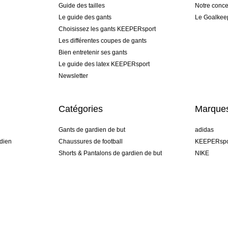
Guide des tailles
Notre conce
Le guide des gants
Le Goalkee
Choisissez les gants KEEPERsport
Les différentes coupes de gants
Bien entretenir ses gants
Le guide des latex KEEPERsport
Newsletter
Catégories
Marque
Gants de gardien de but
adidas
dien
Chaussures de football
KEEPERspo
Shorts & Pantalons de gardien de but
NIKE
gamme
Maillots de gardien de but
Puma
Sous-Shorts de gardien de but
REUSCH
Sells Goal
uhlsport
Elite Sport
rehab