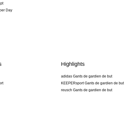
pt
per Day
s
Highlights
adidas Gants de gardien de but
rt
KEEPERsport Gants de gardien de but
reusch Gants de gardien de but
uhlsport Gants de gardien de but
rehab Gants de gardien de but
keeper
NIKE Gants de gardien de but
PUMA Gants de gardien de but
SELLS Gants de gardien de but