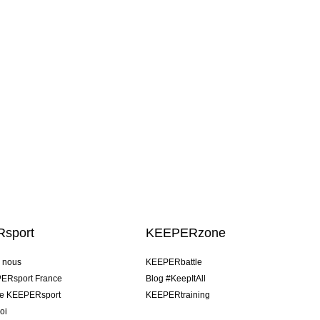
sport
KEEPERzone
e nous
KEEPERbattle
ERsport France
Blog #KeepItAll
pe KEEPERsport
KEEPERtraining
oi