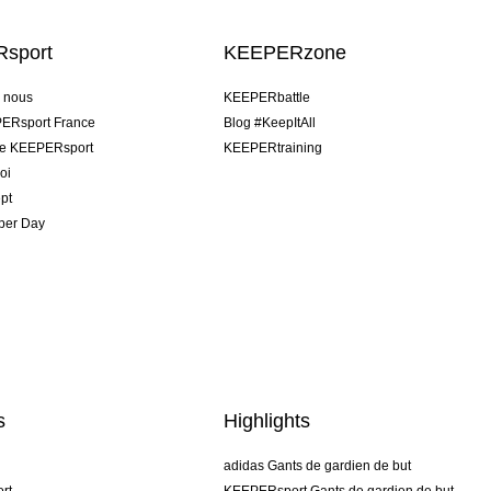
sport
KEEPERzone
e nous
KEEPERbattle
ERsport France
Blog #KeepItAll
pe KEEPERsport
KEEPERtraining
oi
pt
per Day
s
Highlights
adidas Gants de gardien de but