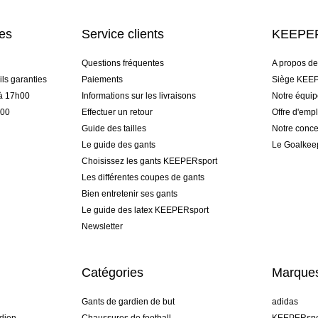
res
Service clients
KEEPER
Questions fréquentes
A propos d
ls garanties
Paiements
Siège KEEP
 à 17h00
Informations sur les livraisons
Notre équi
h00
Effectuer un retour
Offre d'empl
Guide des tailles
Notre conce
Le guide des gants
Le Goalkee
Choisissez les gants KEEPERsport
Les différentes coupes de gants
Bien entretenir ses gants
Le guide des latex KEEPERsport
Newsletter
Catégories
Marque
Gants de gardien de but
adidas