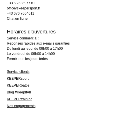
+33 6 26 25 77 81
office@keepersport.fr
+43 676 7664611
Chat en ligne
Horaires d'ouvertures
Service commercial :
Réponses rapides aux e-mails garanties
Du lundi au jeudi de 09h00 à 17h00
Le vendredi de 09h00 à 14h00
Fermé tous les jours fériés
Service clients
KEEPERsport
KEEPERbattle
Blog #KeepItAll
KEEPERtraining
Nos engagements