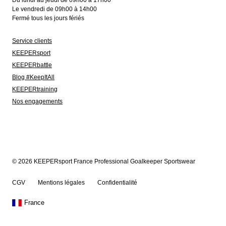
Du lundi au jeudi de 09h00 à 17h00
Le vendredi de 09h00 à 14h00
Fermé tous les jours fériés
Service clients
KEEPERsport
KEEPERbattle
Blog #KeepItAll
KEEPERtraining
Nos engagements
© 2026 KEEPERsport France Professional Goalkeeper Sportswear
CGV
Mentions légales
Confidentialité
France