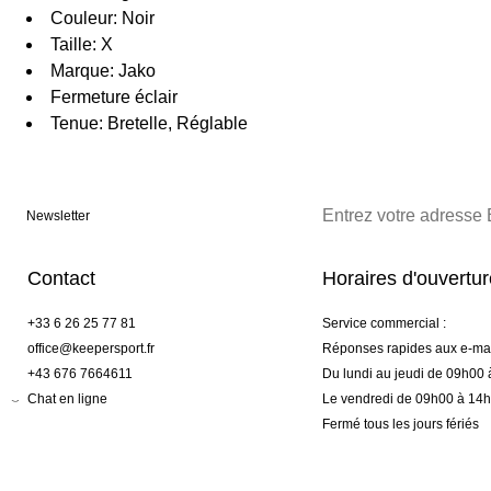
Couleur: Noir
Taille: X
Marque: Jako
Fermeture éclair
Tenue: Bretelle, Réglable
Newsletter
Contact
Horaires d'ouvertu
+33 6 26 25 77 81
Service commercial :
office@keepersport.fr
Réponses rapides aux e-mai
+43 676 7664611
Du lundi au jeudi de 09h00
Chat en ligne
Le vendredi de 09h00 à 14
Fermé tous les jours fériés