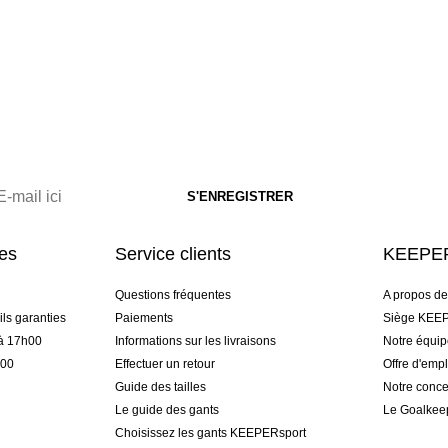
res
Service clients
KEEPER
Questions fréquentes
A propos d
ls garanties
Paiements
Siège KEEP
 à 17h00
Informations sur les livraisons
Notre équi
h00
Effectuer un retour
Offre d'empl
Guide des tailles
Notre conce
Le guide des gants
Le Goalkee
Choisissez les gants KEEPERsport