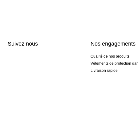
Suivez nous
Nos engagements
Qualité de nos produits
Vêtements de protection gar
Livraison rapide
Personnalisation haut de 
Gants spéciaux et exclusifs
Pack gants et textile
© 2026 KEEPERsport France Professional Goalkeeper Sportswear