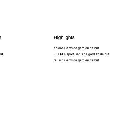
s
Highlights
adidas Gants de gardien de but
rt
KEEPERsport Gants de gardien de but
reusch Gants de gardien de but
uhlsport Gants de gardien de but
rehab Gants de gardien de but
keeper
NIKE Gants de gardien de but
PUMA Gants de gardien de but
SELLS Gants de gardien de but
CGV
Mentions légales