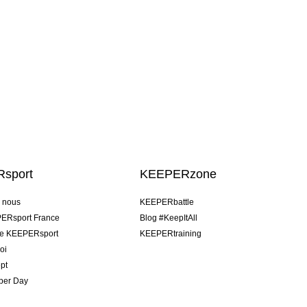
sport
KEEPERzone
e nous
KEEPERbattle
ERsport France
Blog #KeepItAll
pe KEEPERsport
KEEPERtraining
oi
pt
per Day