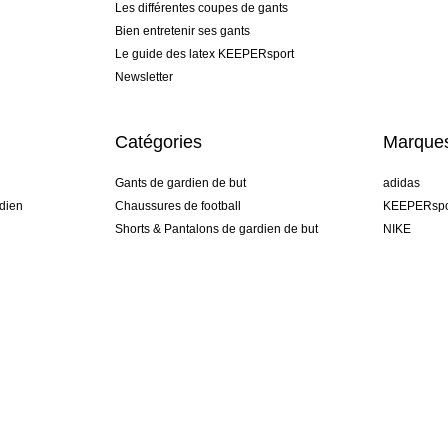
Les différentes coupes de gants
Bien entretenir ses gants
Le guide des latex KEEPERsport
Newsletter
Catégories
Marque
Gants de gardien de but
adidas
dien
Chaussures de football
KEEPERspo
Shorts & Pantalons de gardien de but
NIKE
gamme
Maillots de gardien de but
Puma
Sous-Shorts de gardien de but
REUSCH
Sells Goal
uhlsport
Elite Sport
rehab
France