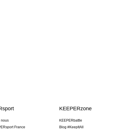
sport
KEEPERzone
e nous
KEEPERbattle
ERsport France
Blog #KeepItAll