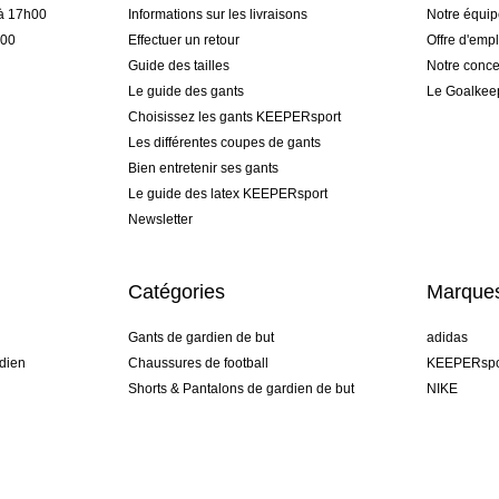
 à 17h00
Informations sur les livraisons
Notre équi
h00
Effectuer un retour
Offre d'empl
Guide des tailles
Notre conce
Le guide des gants
Le Goalkee
Choisissez les gants KEEPERsport
Les différentes coupes de gants
Bien entretenir ses gants
Le guide des latex KEEPERsport
Newsletter
Catégories
Marque
Gants de gardien de but
adidas
dien
Chaussures de football
KEEPERspo
Shorts & Pantalons de gardien de but
NIKE
gamme
Maillots de gardien de but
Puma
Sous-Shorts de gardien de but
REUSCH
Sells Goal
uhlsport