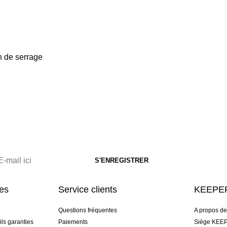
n de serrage
res
Service clients
KEEPER
Questions fréquentes
A propos d
ls garanties
Paiements
Siège KEEP