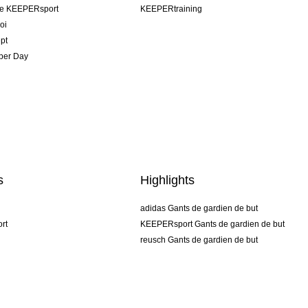
pe KEEPERsport
KEEPERtraining
oi
pt
per Day
s
Highlights
adidas Gants de gardien de but
rt
KEEPERsport Gants de gardien de but
reusch Gants de gardien de but
uhlsport Gants de gardien de but
rehab Gants de gardien de but
keeper
NIKE Gants de gardien de but
PUMA Gants de gardien de but