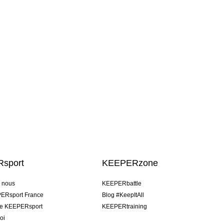
sport
KEEPERzone
e nous
KEEPERbattle
ERsport France
Blog #KeepItAll
pe KEEPERsport
KEEPERtraining
oi