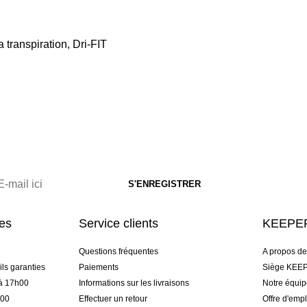
a transpiration, Dri-FIT
res
Service clients
KEEPER
Questions fréquentes
A propos d
ls garanties
Paiements
Siège KEEP
 à 17h00
Informations sur les livraisons
Notre équi
h00
Effectuer un retour
Offre d'empl