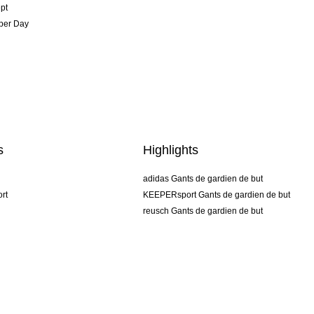
pt
per Day
s
Highlights
adidas Gants de gardien de but
rt
KEEPERsport Gants de gardien de but
reusch Gants de gardien de but
uhlsport Gants de gardien de but
rehab Gants de gardien de but
keeper
NIKE Gants de gardien de but
PUMA Gants de gardien de but
SELLS Gants de gardien de but