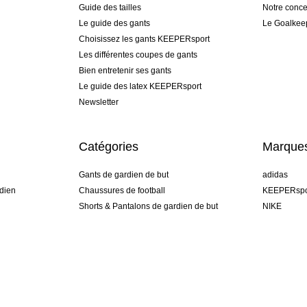
Guide des tailles
Notre conce
Le guide des gants
Le Goalkee
Choisissez les gants KEEPERsport
Les différentes coupes de gants
Bien entretenir ses gants
Le guide des latex KEEPERsport
Newsletter
Catégories
Marque
Gants de gardien de but
adidas
dien
Chaussures de football
KEEPERspo
Shorts & Pantalons de gardien de but
NIKE
gamme
Maillots de gardien de but
Puma
Sous-Shorts de gardien de but
REUSCH
Sells Goal
uhlsport
Elite Sport
rehab