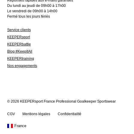
Réponses rapides aux e-mails garanties
Du lundi au jeudi de 09h00 à 17h00
Le vendredi de 09h00 à 14h00
Fermé tous les jours fériés
Service clients
KEEPERsport
KEEPERbattle
Blog #KeepItAll
KEEPERtraining
Nos engagements
© 2026 KEEPERsport France Professional Goalkeeper Sportswear
CGV
Mentions légales
Confidentialité
France