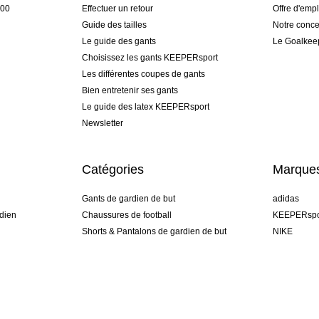
h00
Effectuer un retour
Offre d'empl
Guide des tailles
Notre conce
Le guide des gants
Le Goalkee
Choisissez les gants KEEPERsport
Les différentes coupes de gants
Bien entretenir ses gants
Le guide des latex KEEPERsport
Newsletter
Catégories
Marque
Gants de gardien de but
adidas
dien
Chaussures de football
KEEPERspo
Shorts & Pantalons de gardien de but
NIKE
gamme
Maillots de gardien de but
Puma
Sous-Shorts de gardien de but
REUSCH
Sells Goal
uhlsport
Elite Sport