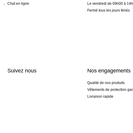
Chat en ligne
Le vendredi de 09h00 à 14
Fermé tous les jours fériés
Suivez nous
Nos engagements
Qualité de nos produits
Vêtements de protection gar
Livraison rapide
Personnalisation haut de 
Gants spéciaux et exclusifs
Pack gants et textile