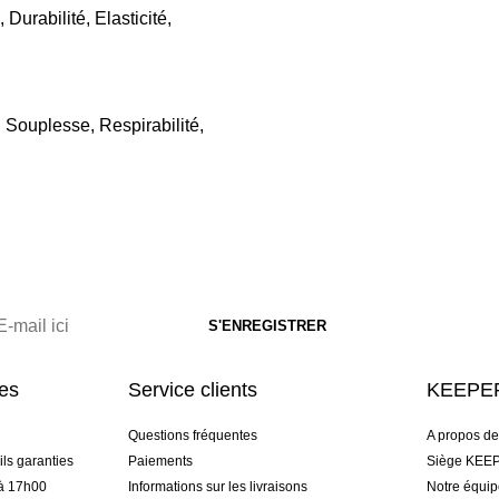
 Durabilité, Elasticité,
 Souplesse, Respirabilité,
res
Service clients
KEEPER
Questions fréquentes
A propos d
ls garanties
Paiements
Siège KEEP
 à 17h00
Informations sur les livraisons
Notre équi