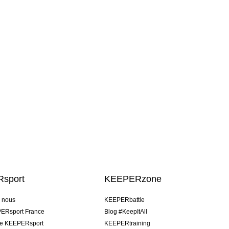
sport
KEEPERzone
e nous
KEEPERbattle
ERsport France
Blog #KeepItAll
pe KEEPERsport
KEEPERtraining