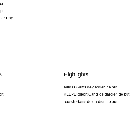
oi
pt
per Day
s
Highlights
adidas Gants de gardien de but
rt
KEEPERsport Gants de gardien de but
reusch Gants de gardien de but
uhlsport Gants de gardien de but
rehab Gants de gardien de but
keeper
NIKE Gants de gardien de but
PUMA Gants de gardien de but
SELLS Gants de gardien de but