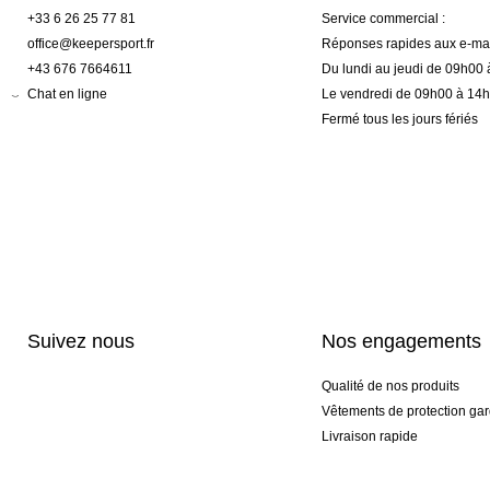
+33 6 26 25 77 81
Service commercial :
office@keepersport.fr
Réponses rapides aux e-mai
+43 676 7664611
Du lundi au jeudi de 09h00
Chat en ligne
Le vendredi de 09h00 à 14
Fermé tous les jours fériés
Suivez nous
Nos engagements
Qualité de nos produits
Vêtements de protection gar
Livraison rapide
Personnalisation haut de 
Gants spéciaux et exclusifs