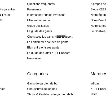
Questions fréquentes
A propos d
ls garanties
Paiements
Siège KEEP
 à 17h00
Informations sur les livraisons
Notre équi
h00
Effectuer un retour
Offre d'empl
Guide des tailles
Notre conce
Le guide des gants
Le Goalkee
Choisissez les gants KEEPERsport
Les différentes coupes de gants
Bien entretenir ses gants
Le guide des latex KEEPERsport
Newsletter
Catégories
Marque
Gants de gardien de but
adidas
dien
Chaussures de football
KEEPERspo
Shorts & Pantalons de gardien de but
NIKE
gamme
Maillots de gardien de but
Puma
Sous-Shorts de gardien de but
REUSCH