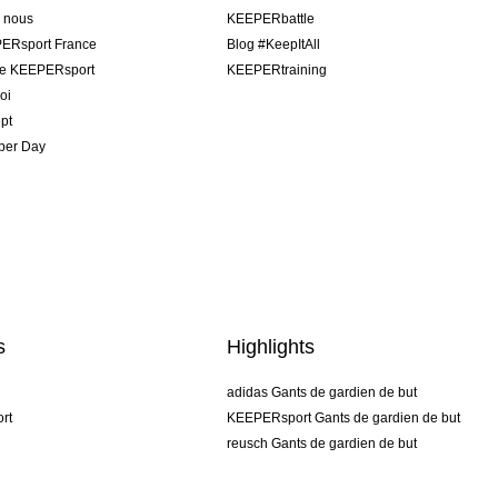
e nous
KEEPERbattle
ERsport France
Blog #KeepItAll
pe KEEPERsport
KEEPERtraining
oi
pt
per Day
s
Highlights
adidas Gants de gardien de but
rt
KEEPERsport Gants de gardien de but
reusch Gants de gardien de but
uhlsport Gants de gardien de but
rehab Gants de gardien de but