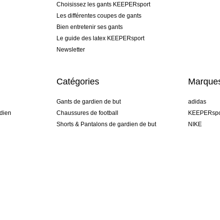
Choisissez les gants KEEPERsport
Les différentes coupes de gants
Bien entretenir ses gants
Le guide des latex KEEPERsport
Newsletter
Catégories
Marque
Gants de gardien de but
adidas
dien
Chaussures de football
KEEPERspo
Shorts & Pantalons de gardien de but
NIKE
gamme
Maillots de gardien de but
Puma
Sous-Shorts de gardien de but
REUSCH
Sells Goal
uhlsport
Elite Sport
rehab