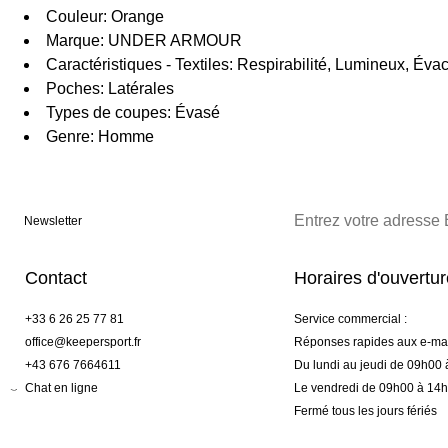
Couleur: Orange
Marque: UNDER ARMOUR
Caractéristiques - Textiles: Respirabilité, Lumineux, Évac
Poches: Latérales
Types de coupes: Évasé
Genre: Homme
Newsletter
Contact
Horaires d'ouvertu
+33 6 26 25 77 81
Service commercial :
office@keepersport.fr
Réponses rapides aux e-mai
+43 676 7664611
Du lundi au jeudi de 09h00
Chat en ligne
Le vendredi de 09h00 à 14
Fermé tous les jours fériés