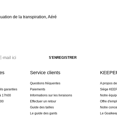
uation de la transpiration, Aéré
res
Service clients
KEEPER
Questions fréquentes
A propos d
ls garanties
Paiements
Siège KEEP
 à 17h00
Informations sur les livraisons
Notre équi
h00
Effectuer un retour
Offre d'empl
Guide des tailles
Notre conce
Le guide des gants
Le Goalkee