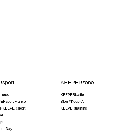
sport
KEEPERzone
e nous
KEEPERbattle
ERsport France
Blog #KeepItAll
pe KEEPERsport
KEEPERtraining
oi
pt
per Day