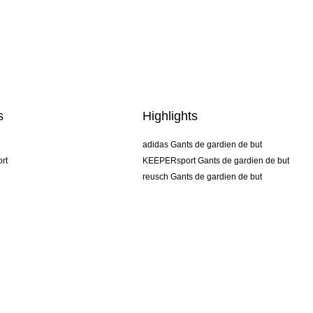
s
Highlights
adidas Gants de gardien de but
rt
KEEPERsport Gants de gardien de but
reusch Gants de gardien de but
uhlsport Gants de gardien de but
rehab Gants de gardien de but
keeper
NIKE Gants de gardien de but
PUMA Gants de gardien de but
SELLS Gants de gardien de but