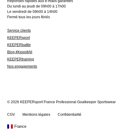
Réponses rapides aux e-mails garanties
Du lundi au jeudi de 09h00 à 17h00
Le vendredi de 09h00 à 14h00
Fermé tous les jours fériés
Service clients
KEEPERsport
KEEPERbattle
Blog #KeepItAll
KEEPERtraining
Nos engagements
© 2026 KEEPERsport France Professional Goalkeeper Sportswear
CGV
Mentions légales
Confidentialité
France