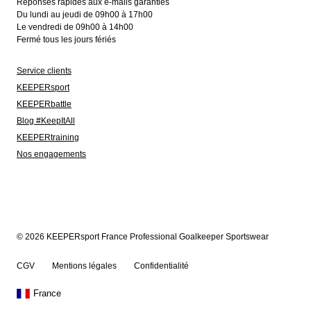
Réponses rapides aux e-mails garanties
Du lundi au jeudi de 09h00 à 17h00
Le vendredi de 09h00 à 14h00
Fermé tous les jours fériés
Service clients
KEEPERsport
KEEPERbattle
Blog #KeepItAll
KEEPERtraining
Nos engagements
© 2026 KEEPERsport France Professional Goalkeeper Sportswear
CGV
Mentions légales
Confidentialité
France