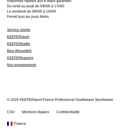
Réponses rapides aux e-mails garanties
Du lundi au jeudi de 09h00 à 17h00
Le vendredi de 09h00 à 14h00
Fermé tous les jours fériés
Service clients
KEEPERsport
KEEPERbattle
Blog #KeepItAll
KEEPERtraining
Nos engagements
© 2026 KEEPERsport France Professional Goalkeeper Sportswear
CGV
Mentions légales
Confidentialité
France