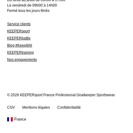
Du lundi au jeudi de 09h00 à 17h00
Le vendredi de 09h00 à 14h00
Fermé tous les jours fériés
Service clients
KEEPERsport
KEEPERbattle
Blog #KeepItAll
KEEPERtraining
Nos engagements
© 2026 KEEPERsport France Professional Goalkeeper Sportswear
CGV
Mentions légales
Confidentialité
France