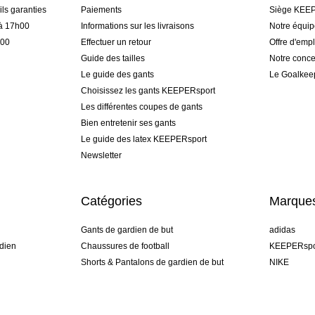
ls garanties
Paiements
Siège KEEP
 à 17h00
Informations sur les livraisons
Notre équi
h00
Effectuer un retour
Offre d'empl
Guide des tailles
Notre conce
Le guide des gants
Le Goalkee
Choisissez les gants KEEPERsport
Les différentes coupes de gants
Bien entretenir ses gants
Le guide des latex KEEPERsport
Newsletter
Catégories
Marque
Gants de gardien de but
adidas
dien
Chaussures de football
KEEPERspo
Shorts & Pantalons de gardien de but
NIKE
gamme
Maillots de gardien de but
Puma
Sous-Shorts de gardien de but
REUSCH
Sells Goal