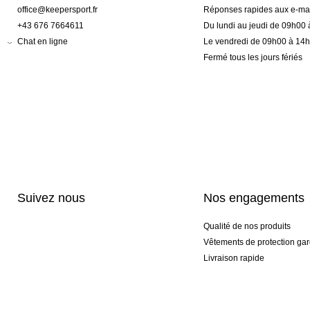
office@keepersport.fr
Réponses rapides aux e-mai
+43 676 7664611
Du lundi au jeudi de 09h00
Chat en ligne
Le vendredi de 09h00 à 14
Fermé tous les jours fériés
Suivez nous
Nos engagements
Qualité de nos produits
Vêtements de protection gar
Livraison rapide
Personnalisation haut de 
Gants spéciaux et exclusifs
Pack gants et textile