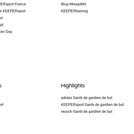
ERsport France
Blog #KeepItAll
pe KEEPERsport
KEEPERtraining
oi
pt
per Day
s
Highlights
adidas Gants de gardien de but
rt
KEEPERsport Gants de gardien de but
reusch Gants de gardien de but
uhlsport Gants de gardien de but
rehab Gants de gardien de but
keeper
NIKE Gants de gardien de but