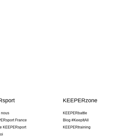
sport
KEEPERzone
e nous
KEEPERbattle
ERsport France
Blog #KeepItAll
pe KEEPERsport
KEEPERtraining
oi