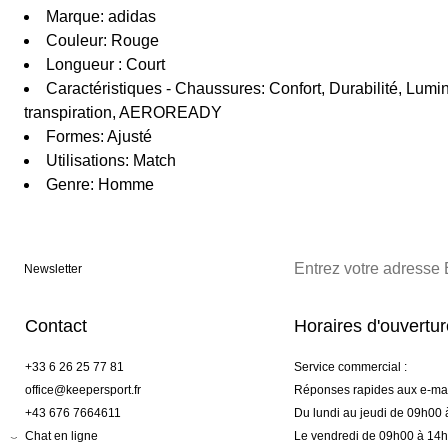
Marque: adidas
Couleur: Rouge
Longueur : Court
Caractéristiques - Chaussures: Confort, Durabilité, Lumin
transpiration, AEROREADY
Formes: Ajusté
Utilisations: Match
Genre: Homme
Newsletter
Contact
Horaires d'ouvertu
+33 6 26 25 77 81
Service commercial :
office@keepersport.fr
Réponses rapides aux e-mai
+43 676 7664611
Du lundi au jeudi de 09h00
Chat en ligne
Le vendredi de 09h00 à 14