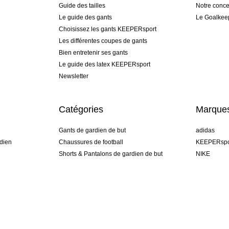
Guide des tailles
Notre conce
Le guide des gants
Le Goalkee
Choisissez les gants KEEPERsport
Les différentes coupes de gants
Bien entretenir ses gants
Le guide des latex KEEPERsport
Newsletter
Catégories
Marque
Gants de gardien de but
adidas
dien
Chaussures de football
KEEPERspo
Shorts & Pantalons de gardien de but
NIKE
gamme
Maillots de gardien de but
Puma
Sous-Shorts de gardien de but
REUSCH
Sells Goal
uhlsport
Elite Sport
rehab