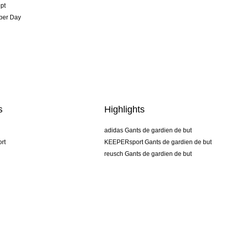
pt
per Day
s
Highlights
adidas Gants de gardien de but
rt
KEEPERsport Gants de gardien de but
reusch Gants de gardien de but
uhlsport Gants de gardien de but
rehab Gants de gardien de but
keeper
NIKE Gants de gardien de but
PUMA Gants de gardien de but
SELLS Gants de gardien de but