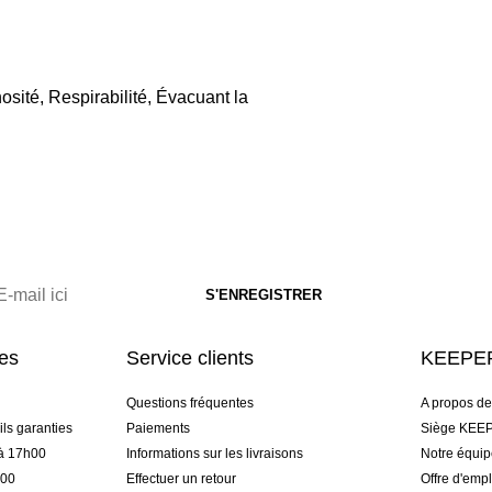
osité, Respirabilité, Évacuant la
res
Service clients
KEEPER
Questions fréquentes
A propos d
ls garanties
Paiements
Siège KEEP
 à 17h00
Informations sur les livraisons
Notre équi
h00
Effectuer un retour
Offre d'empl